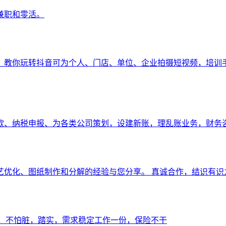
兼职和零活。
，教你玩转抖音可为个人、门店、单位、企业拍摄短视频，培训
贷款、纳税申报、为各类公司策划，设建新账，理乱账业务，财务
艺优化、图纸制作和分解的经验与您分享。 真诚合作，结识有识
累，不怕脏，踏实，需求稳定工作一份，保险不干