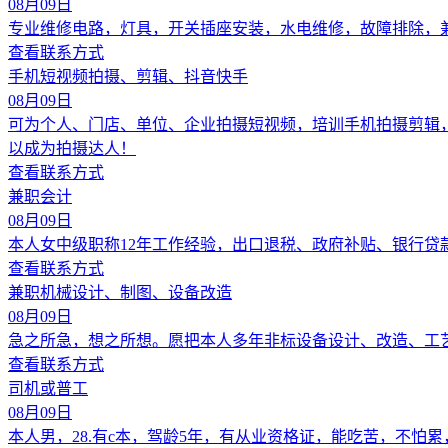
08月09日
专业维修电路，灯具，开关插座安装，水电维修，故障排除，
查看联系方式
手机短视频拍摄、剪辑、抖音快手
08月09日
可为个人、门店、单位、企业拍摄短视频，培训手机拍摄剪辑
以成为拍摄达人！
查看联系方式
兼职会计
08月09日
本人女中级职称12年工作经验，出口退税、政府补贴、银行
查看联系方式
兼职机械设计、制图、设备改造
08月09日
急之所急，想之所想。愿把本人多年非标设备设计、改造、工
查看联系方式
司机或普工
08月09日
本人男，28.有c本，驾龄5年，有从业资格证，能吃苦，不怕