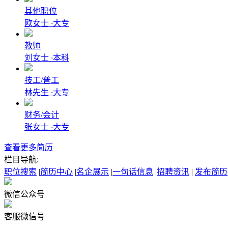
其他职位
欧女士
·
大专
教师
刘女士
·
本科
技工/普工
林先生
·
大专
财务/会计
张女士
·
大专
查看更多简历
栏目导航:
职位搜索
|
简历中心
|
名企展示
|
一句话信息
|
招聘资讯
|
发布简历
微信公众号
客服微信号