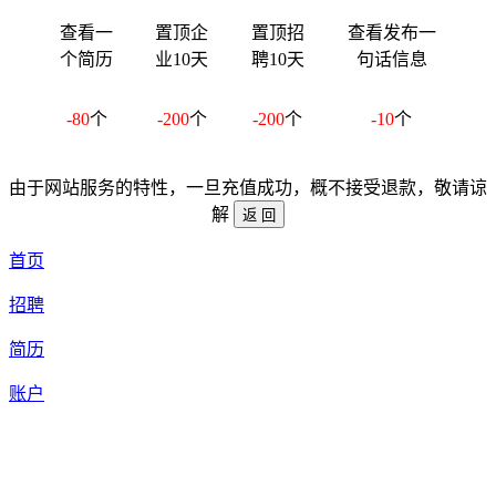
查看一
置顶企
置顶招
查看发布一
个简历
业10天
聘10天
句话信息
-80
个
-200
个
-200
个
-10
个
由于网站服务的特性，一旦充值成功，概不接受退款，敬请谅
解
首页
招聘
简历
账户