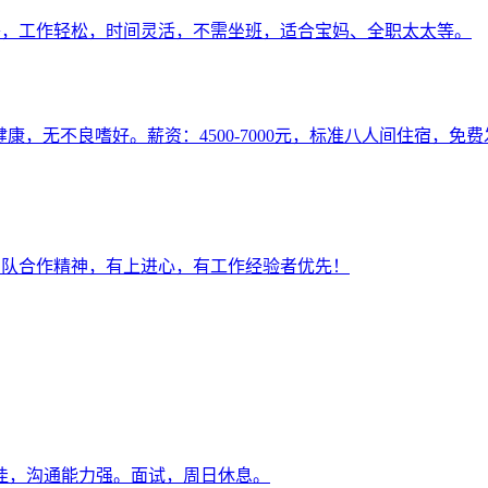
0+，工作轻松，时间灵活，不需坐班，适合宝妈、全职太太等。
身体健康，无不良嗜好。薪资：4500-7000元，标准八人间住宿，
有团队合作精神，有上进心，有工作经验者优先！
佳，沟通能力强。面试，周日休息。