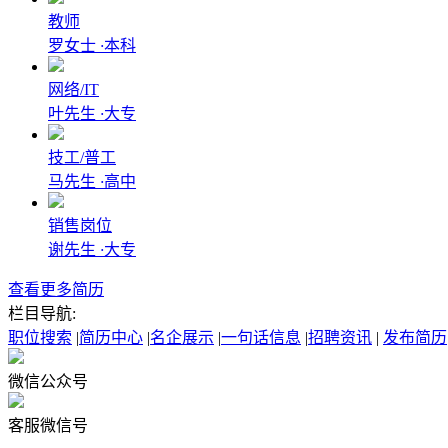
教师
罗女士
·
本科
网络/IT
叶先生
·
大专
技工/普工
马先生
·
高中
销售岗位
谢先生
·
大专
查看更多简历
栏目导航:
职位搜索
|
简历中心
|
名企展示
|
一句话信息
|
招聘资讯
|
发布简历
微信公众号
客服微信号