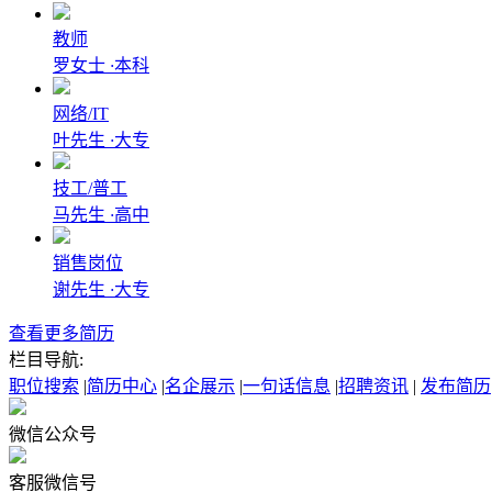
教师
罗女士
·
本科
网络/IT
叶先生
·
大专
技工/普工
马先生
·
高中
销售岗位
谢先生
·
大专
查看更多简历
栏目导航:
职位搜索
|
简历中心
|
名企展示
|
一句话信息
|
招聘资讯
|
发布简历
微信公众号
客服微信号