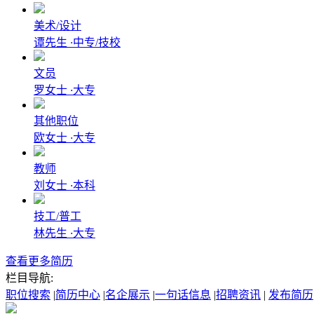
美术/设计
谭先生
·
中专/技校
文员
罗女士
·
大专
其他职位
欧女士
·
大专
教师
刘女士
·
本科
技工/普工
林先生
·
大专
查看更多简历
栏目导航:
职位搜索
|
简历中心
|
名企展示
|
一句话信息
|
招聘资讯
|
发布简历